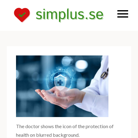
Skip
to
Kunskap om
simplu
content
hälsa och
egenvård
The doctor shows the icon of the protection of
health on blurred background.