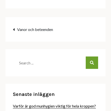
Inläggsnavigering
Vanor och beteenden
Search
for:
Senaste inläggen
Varför är god munhygien viktig för hela kroppen?