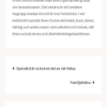
vi om livsstil medan man inom sjukvården pratar
om levnadsvanor. Det senare är ett smalare
begrepp medan livsstil är mer holistiskt. I ett
holistiskt synsätt finns fysisk aktivitet, kost, sömn,
näring och andra vanor som alkohol och tobak, där
finns också stress och återhämtningsfunktioner.
Inläggsnavigering
Sjukvård är också en del av vår hälsa
Familjehälsa