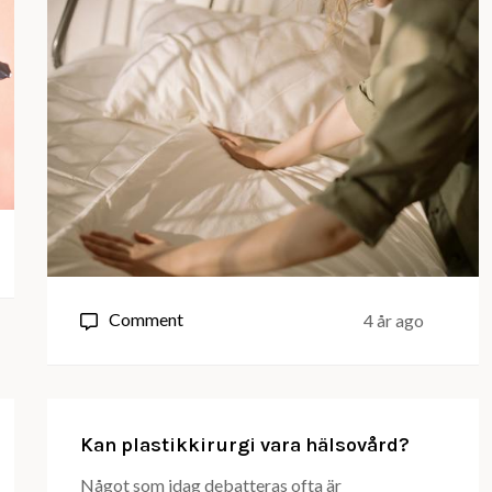
on
Comment
4 år ago
Lugn
fritid
för
dig
Kan plastikkirurgi vara hälsovård?
som
Något som idag debatteras ofta är