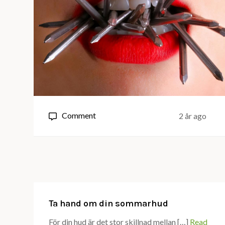
on
Comment
2 år ago
Varför
är
god
munhygien
viktig
för
Ta hand om din sommarhud
hela
För din hud är det stor skillnad mellan […]
Read