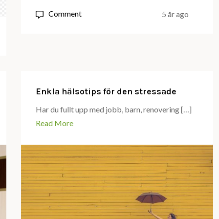
on
Comment
5 år ago
Vårda
ditt
sinne
och
din
Enkla hälsotips för den stressade
kropp
Har du fullt upp med jobb, barn, renovering […]
Read More