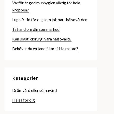
Varför är god munhygien viktig för hela
kroppen?
Lugn fritid för dig som jobbar i hälsovården
Ta hand om din sommarhud
Kan plastikkirurgi vara hälsovård?
Behöver du en tandläkare i Halmstad?
Kategorier
Drömvård eller sömnvård
Hälsa för dig