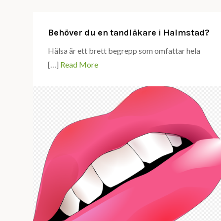
hand
om
din
Behöver du en tandläkare i Halmstad?
sommarhud
Hälsa är ett brett begrepp som omfattar hela
[…]
Read More