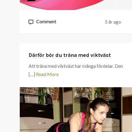
on
Comment
5 år ago
Behöver
du
en
tandläkare
Därför bör du träna med viktväst
i
Att träna med viktväst har många fördelar. Den
Halmstad?
[…]
Read More