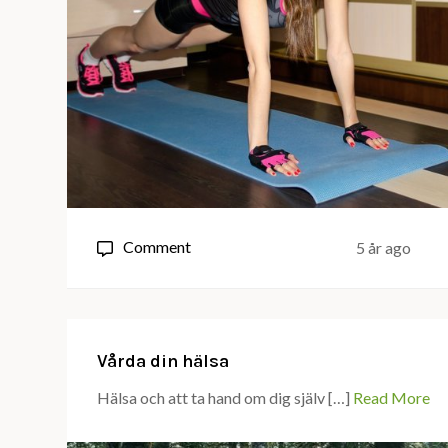
on
Comment
5 år ago
Därför
bör
du
träna
Vårda din hälsa
med
Hälsa och att ta hand om dig själv […]
Read More
viktväst