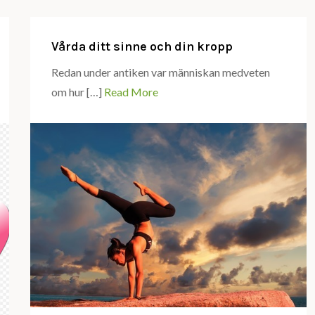
vara
hälsovård?
Vårda ditt sinne och din kropp
Redan under antiken var människan medveten
om hur […]
Read More