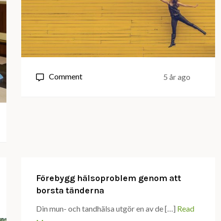
on
Comment
5 år ago
Enkla
hälsotips
för
den
stressade
Förebygg hälsoproblem genom att
borsta tänderna
Din mun- och tandhälsa utgör en av de […]
Read