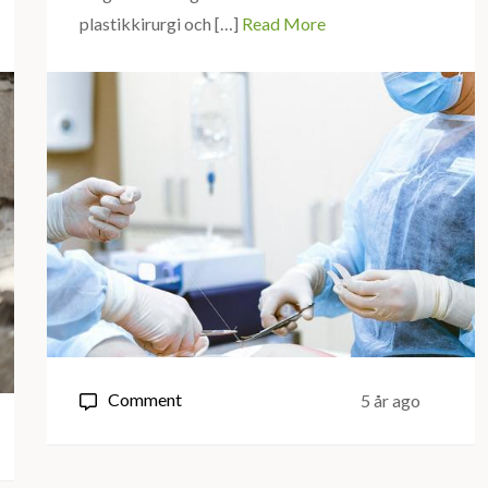
jobbar
plastikkirurgi och […]
Read More
i
hälsovården
on
Comment
5 år ago
Kan
plastikkirurgi