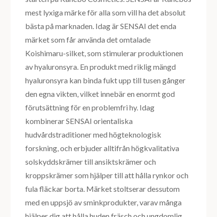
mest lyxiga märke för alla som vill ha det absolut
bästa på marknaden. Idag är SENSAI det enda
märket som får använda det omtalade
Koishimaru-silket, som stimulerar produktionen
av hyaluronsyra. En produkt med riklig mängd
hyaluronsyra kan binda fukt upp till tusen gånger
den egna vikten, vilket innebär en enormt god
förutsättning för en problemfri hy. Idag
kombinerar SENSAI orientaliska
hudvårdstraditioner med högteknologisk
forskning, och erbjuder alltifrån högkvalitativa
solskyddskrämer till ansiktskrämer och
kroppskrämer som hjälper till att hålla rynkor och
fula fläckar borta. Märket stoltserar dessutom
med en uppsjö av sminkprodukter, varav många
hjälper dig att hålla huden fräsch och ungdomlig