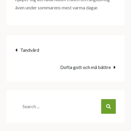
även under sommarens mest varma dagar.
Inläggsnavigering
Tandvård
Dofta gott och må bättre
Search
for: