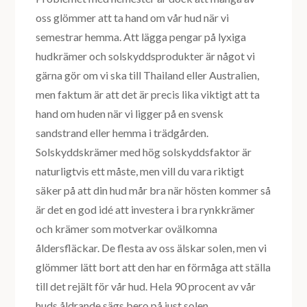
oss glömmer att ta hand om vår hud när vi
semestrar hemma. Att lägga pengar på lyxiga
hudkrämer och solskyddsprodukter är något vi
gärna gör om vi ska till Thailand eller Australien,
men faktum är att det är precis lika viktigt att ta
hand om huden när vi ligger på en svensk
sandstrand eller hemma i trädgården.
Solskyddskrämer med hög solskyddsfaktor är
naturligtvis ett måste, men vill du vara riktigt
säker på att din hud mår bra när hösten kommer så
är det en god idé att investera i bra rynkkrämer
och krämer som motverkar ovälkomna
åldersfläckar. De flesta av oss älskar solen, men vi
glömmer lätt bort att den har en förmåga att ställa
till det rejält för vår hud. Hela 90 procent av vår
huds åldrande sägs bero på just solen.