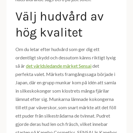
Välj hudvård av
hög kvalitet
Om du letar efter hudvård som ger dig ett
ordentligt skydd och dessutom känns riktigt lyxig
så är
det världsledande märket Sensai
det
perfekta valet. Märkets framgångssaga började i
Japan, där en grupp munkar kom på idén att samla
in silkeskokonger som klostrets många fjärilar
lämnat efter sig. Munkarna lämnade kokongerna
till ett par väverskor, som snart märkte att det föll
ett puder från silkestrådarna de tvinnat. Pudret
gjorde deras hud len och fräsch, vilket innebar
starten på Kanebo Cosmetics. SENSAI är Kanebos