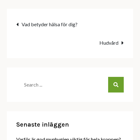
Inläggsnavigering
Vad betyder hälsa för dig?
Hudvård
Search
for:
Senaste inläggen
Varför är god munhygien viktig för hela kroppen?